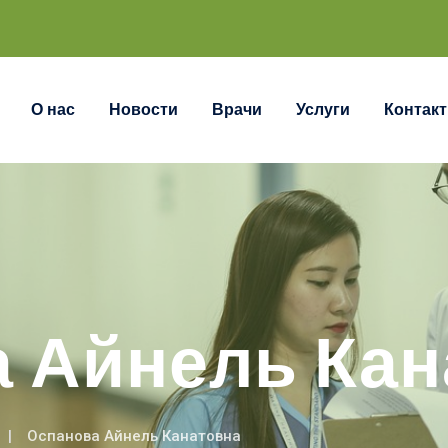
О нас
Новости
Врачи
Услуги
Контак
 Айнель Кан
Оспанова Айнель Канатовна