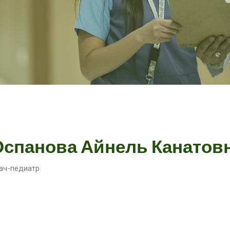
Оспанова Айнель Канатов
ач-педиатр